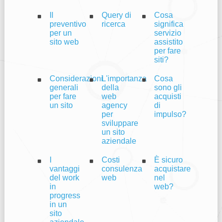
Il
Query di
Cosa
preventivo
ricerca
significa
per un
servizio
sito web
assistito
per fare
siti?
Considerazioni
L'importanza
Cosa
generali
della
sono gli
per fare
web
acquisti
un sito
agency
di
per
impulso?
sviluppare
un sito
aziendale
I
Costi
È sicuro
vantaggi
consulenza
acquistare
del work
web
nel
in
web?
progress
in un
sito