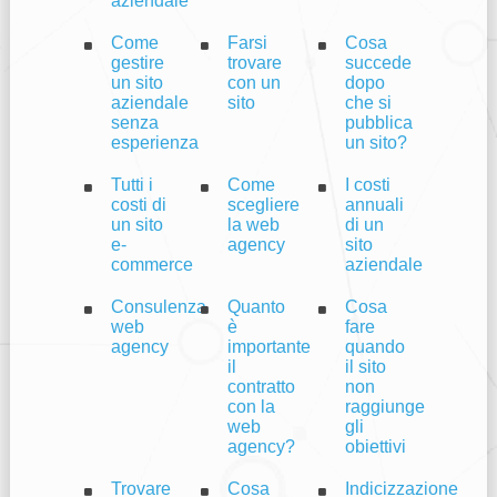
aziendale
Come
Farsi
Cosa
gestire
trovare
succede
un sito
con un
dopo
aziendale
sito
che si
senza
pubblica
esperienza
un sito?
Tutti i
Come
I costi
costi di
scegliere
annuali
un sito
la web
di un
e-
agency
sito
commerce
aziendale
Consulenza
Quanto
Cosa
web
è
fare
agency
importante
quando
il
il sito
contratto
non
con la
raggiunge
web
gli
agency?
obiettivi
Trovare
Cosa
Indicizzazione