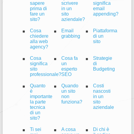
sapere
scrivere
significa
prima di
in un
email
fare un
sito
appending?
sito?
aziendale?
Cosa
Email
Piattaforma
chiedere
grabbing
di un
alla web
sito
agency?
Cosa
Cosa fa
Strategie
significa
un
di
sito
esperto
Budgeting
professionale?
SEO
Quanto
Quando
Costi
è
un sito
nascosti
importante
non
in un
la parte
funziona?
sito
tecnica
aziendale
di un
sito?
Ti sei
A cosa
Di chi è