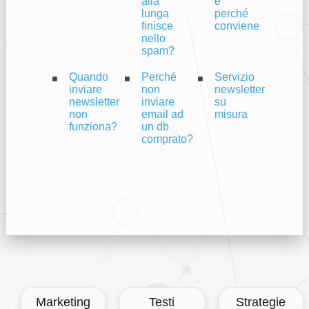
alla
e
lunga
perché
finisce
conviene
nello
spam?
Quando
Perché
Servizio
inviare
non
newsletter
newsletter
inviare
su
non
email ad
misura
funziona?
un db
comprato?
Marketing
Testi
Strategie