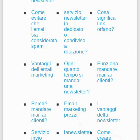
newsletter
Come
servizio
Cosa
evitare
newsletter
significa
che
ip
link
l'email
dedicato
orfano?
sia
o
considerata
condiviso
spam
a
rotazione?
Vantaggi
Ogni
Funziona
dell'email
quanto
mandare
marketing
tempo si
mail ai
manda
clienti?
una
newsletter?
Perché
Email
I
mandare
marketing
vantaggi
mail ai
prezzi
della
clienti?
newsletter
Servizio
lanewsletter
Come
invio
creare