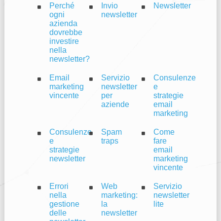
Perché
Invio
Newsletter
ogni
newsletter
azienda
dovrebbe
investire
nella
newsletter?
Email
Servizio
Consulenze
marketing
newsletter
e
vincente
per
strategie
aziende
email
marketing
Consulenze
Spam
Come
e
traps
fare
strategie
email
newsletter
marketing
vincente
Errori
Web
Servizio
nella
marketing:
newsletter
gestione
la
lite
delle
newsletter