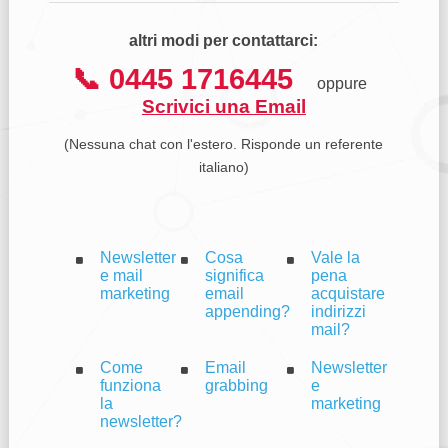
altri modi per contattarci:
📞 0445 1716445
oppure
Scrivici una Email
(Nessuna chat con l'estero. Risponde un referente
italiano)
Newsletter
Cosa
Vale la
e mail
significa
pena
marketing
email
acquistare
appending?
indirizzi
mail?
Come
Email
Newsletter
funziona
grabbing
e
la
marketing
newsletter?