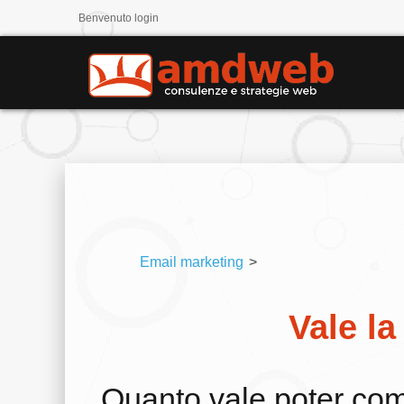
Benvenuto
login
Email marketing
>
Vale la
Quanto vale poter com