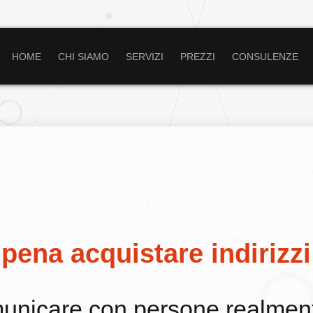
HOME
CHI SIAMO
SERVIZI
PREZZI
CONSULENZE
 pena acquistare indirizz
unicare con persone realment