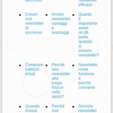
successo
newsletter
efficace
Creare
Inviare
Quanto
una
newsletter,
è
newsletter
vantaggi
importante
di
e
avere
successo
svantaggi
un db
pulito
quando
si
inviano
newsletter?
Comprare
Perché
Newsletter,
indirizzi
una
come
email
newsletter
funziona
alla
e
lunga
perché
finisce
conviene
nello
spam?
Quando
Perché
Servizio
inviare
non
newsletter