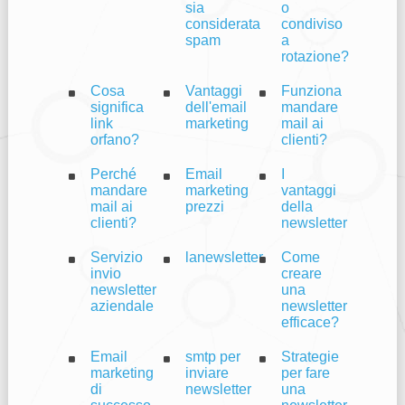
sia
o
considerata
condiviso
spam
a
rotazione?
Cosa
Vantaggi
Funziona
significa
dell'email
mandare
link
marketing
mail ai
orfano?
clienti?
Perché
Email
I
mandare
marketing
vantaggi
mail ai
prezzi
della
clienti?
newsletter
Servizio
lanewsletter
Come
invio
creare
newsletter
una
aziendale
newsletter
efficace?
Email
smtp per
Strategie
marketing
inviare
per fare
di
newsletter
una