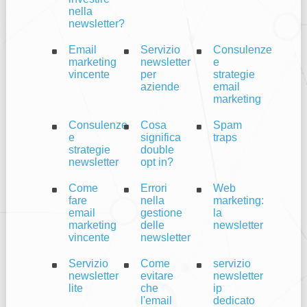
nella
newsletter?
Email
Servizio
Consulenze
marketing
newsletter
e
vincente
per
strategie
aziende
email
marketing
Consulenze
Cosa
Spam
e
significa
traps
strategie
double
newsletter
opt in?
Come
Errori
Web
fare
nella
marketing:
email
gestione
la
marketing
delle
newsletter
vincente
newsletter
Servizio
Come
servizio
newsletter
evitare
newsletter
lite
che
ip
l'email
dedicato