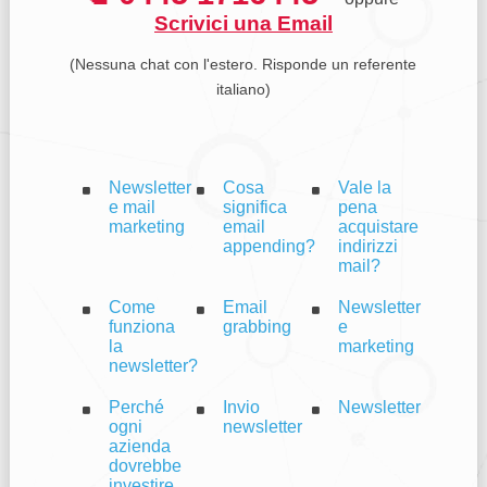
Scrivici una Email
(Nessuna chat con l'estero. Risponde un referente
italiano)
Newsletter
Cosa
Vale la
e mail
significa
pena
marketing
email
acquistare
appending?
indirizzi
mail?
Come
Email
Newsletter
funziona
grabbing
e
la
marketing
newsletter?
Perché
Invio
Newsletter
ogni
newsletter
azienda
dovrebbe
investire