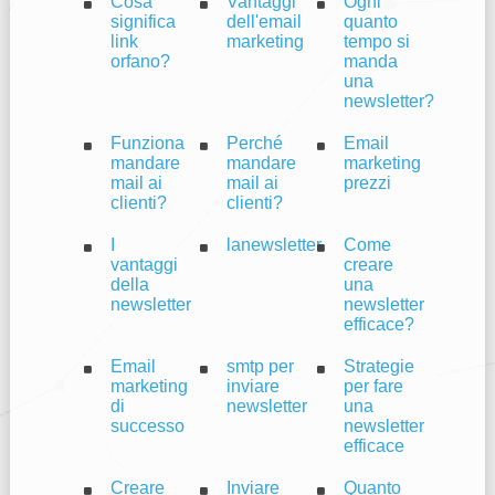
Cosa
Vantaggi
Ogni
significa
dell'email
quanto
link
marketing
tempo si
orfano?
manda
una
newsletter?
Funziona
Perché
Email
mandare
mandare
marketing
mail ai
mail ai
prezzi
clienti?
clienti?
I
lanewsletter
Come
vantaggi
creare
della
una
newsletter
newsletter
efficace?
Email
smtp per
Strategie
marketing
inviare
per fare
di
newsletter
una
successo
newsletter
efficace
Creare
Inviare
Quanto