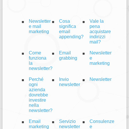
Newsletter
Cosa
Vale la
e mail
significa
pena
marketing
email
acquistare
appending?
indirizzi
mail?
Come
Email
Newsletter
funziona
grabbing
e
la
marketing
newsletter?
Perché
Invio
Newsletter
ogni
newsletter
azienda
dovrebbe
investire
nella
newsletter?
Email
Servizio
Consulenze
marketing
newsletter
e