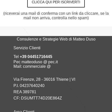
CLICCA QUI PER ISCRIVERTI
(riceverai una mail di conferma con un link da cliccare, se la
mail non arriva, controlla nello spam)
Consulenze e Strategie Web di Matteo Duso
Servizio Clienti
Tel
+39 04451716445
Pec matteoduso @ pec.it
Mail: commerciale @
Via Firenze, 28 - 36016 Thiene | VI
P.I. 04237640240
REA 389781
CF: DSUMTT74D20E864Z
Area Clienti