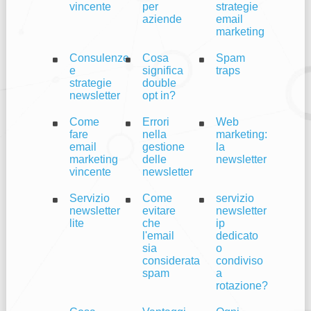
vincente
per
strategie
aziende
email
marketing
Consulenze
Cosa
Spam
e
significa
traps
strategie
double
newsletter
opt in?
Come
Errori
Web
fare
nella
marketing:
email
gestione
la
marketing
delle
newsletter
vincente
newsletter
Servizio
Come
servizio
newsletter
evitare
newsletter
lite
che
ip
l'email
dedicato
sia
o
considerata
condiviso
spam
a
rotazione?