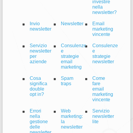
investire
nella
newsletter?
Invio
Newsletter
Email
newsletter
marketing
vincente
Servizio
Consulenze
Consulenze
newsletter
e
e
per
strategie
strategie
aziende
email
newsletter
marketing
Cosa
Spam
Come
significa
traps
fare
double
email
opt in?
marketing
vincente
Errori
Web
Servizio
nella
marketing:
newsletter
gestione
la
lite
delle
newsletter
newsletter