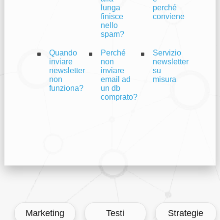
lunga
perché
finisce
conviene
nello
spam?
Quando
Perché
Servizio
inviare
non
newsletter
newsletter
inviare
su
non
email ad
misura
funziona?
un db
comprato?
Marketing
Testi
Strategie