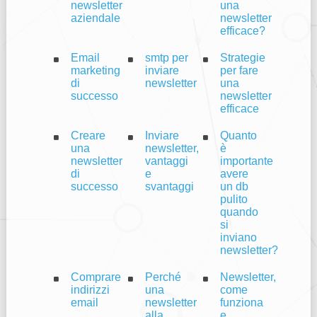
newsletter
una
aziendale
newsletter
efficace?
Email
smtp per
Strategie
marketing
inviare
per fare
di
newsletter
una
successo
newsletter
efficace
Creare
Inviare
Quanto
una
newsletter,
è
newsletter
vantaggi
importante
di
e
avere
successo
svantaggi
un db
pulito
quando
si
inviano
newsletter?
Comprare
Perché
Newsletter,
indirizzi
una
come
email
newsletter
funziona
alla
e