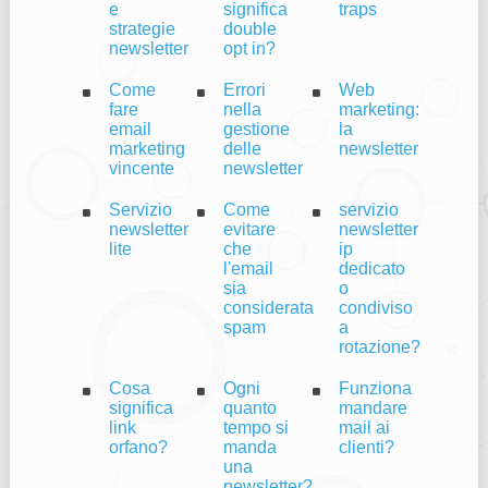
e
significa
traps
strategie
double
newsletter
opt in?
Come
Errori
Web
fare
nella
marketing:
email
gestione
la
marketing
delle
newsletter
vincente
newsletter
Servizio
Come
servizio
newsletter
evitare
newsletter
lite
che
ip
l'email
dedicato
sia
o
considerata
condiviso
spam
a
rotazione?
Cosa
Ogni
Funziona
significa
quanto
mandare
link
tempo si
mail ai
orfano?
manda
clienti?
una
newsletter?