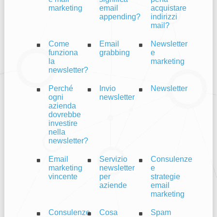
marketing
email
acquistare
appending?
indirizzi
mail?
Come
Email
Newsletter
funziona
grabbing
e
la
marketing
newsletter?
Perché
Invio
Newsletter
ogni
newsletter
azienda
dovrebbe
investire
nella
newsletter?
Email
Servizio
Consulenze
marketing
newsletter
e
vincente
per
strategie
aziende
email
marketing
Consulenze
Cosa
Spam