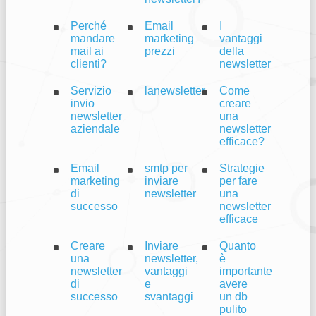
Perché
Email
I
mandare
marketing
vantaggi
mail ai
prezzi
della
clienti?
newsletter
Servizio
lanewsletter
Come
invio
creare
newsletter
una
aziendale
newsletter
efficace?
Email
smtp per
Strategie
marketing
inviare
per fare
di
newsletter
una
successo
newsletter
efficace
Creare
Inviare
Quanto
una
newsletter,
è
newsletter
vantaggi
importante
di
e
avere
successo
svantaggi
un db
pulito