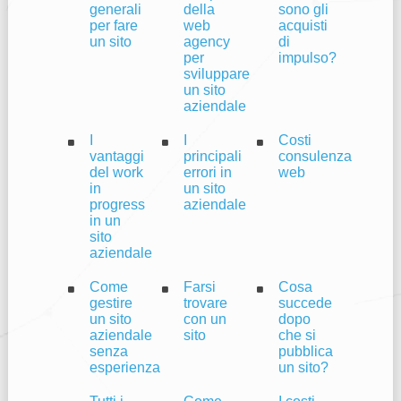
generali
della
sono gli
per fare
web
acquisti
un sito
agency
di
per
impulso?
sviluppare
un sito
aziendale
I
I
Costi
vantaggi
principali
consulenza
del work
errori in
web
in
un sito
progress
aziendale
in un
sito
aziendale
Come
Farsi
Cosa
gestire
trovare
succede
un sito
con un
dopo
aziendale
sito
che si
senza
pubblica
esperienza
un sito?