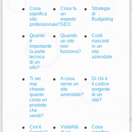
Cosa
Cosa fa
Strategie
significa
un
di
sito
esperto
Budgeting
professionale?
SEO
Quanto
Quando
Costi
è
un sito
nascosti
importante
non
in un
la parte
funziona?
sito
tecnica
aziendale
di un
sito?
Ti sei
A cosa
Di chi è
mai
serve un
il codice
chiesto
sito
sorgente
quanto
aziendale?
di un
costa un
sito?
prodotto
che
vendi?
Cos'è
Visibilità
Cosa