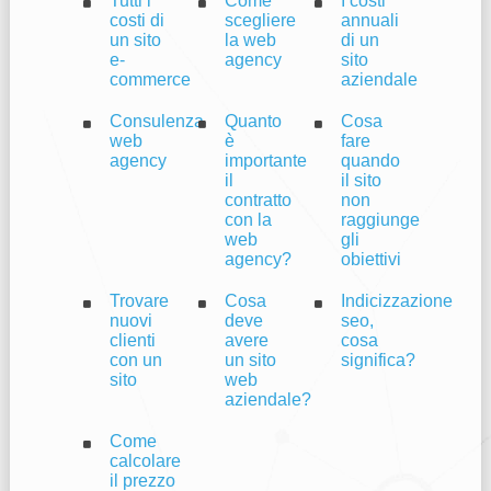
Tutti i
Come
I costi
costi di
scegliere
annuali
un sito
la web
di un
e-
agency
sito
commerce
aziendale
Consulenza
Quanto
Cosa
web
è
fare
agency
importante
quando
il
il sito
contratto
non
con la
raggiunge
web
gli
agency?
obiettivi
Trovare
Cosa
Indicizzazione
nuovi
deve
seo,
clienti
avere
cosa
con un
un sito
significa?
sito
web
aziendale?
Come
calcolare
il prezzo