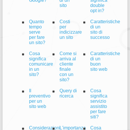
Google?
di un
significa
sito
double
opt in?
Quanto
Costi
Caratteristiche
tempo
per
di un
serve
indicizzare
sito di
per fare
un sito
successo
un sito?
Cosa
Come si
Caratteristiche
significa
arriva al
di un
comunicare
cliente
buon
in un
finale
sito web
sito?
con un
sito?
Il
Query di
Cosa
preventivo
ricerca
significa
per un
servizio
sito web
assistito
per fare
siti?
Considerazioni
L'importanza
Cosa