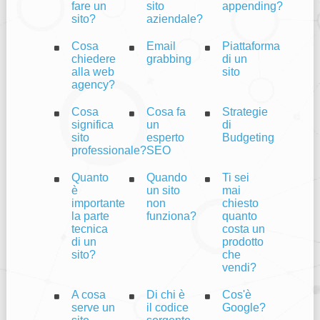
fare un
sito
appending?
sito?
aziendale?
Cosa
Email
Piattaforma
chiedere
grabbing
di un
alla web
sito
agency?
Cosa
Cosa fa
Strategie
significa
un
di
sito
esperto
Budgeting
professionale?
SEO
Quanto
Quando
Ti sei
è
un sito
mai
importante
non
chiesto
la parte
funziona?
quanto
tecnica
costa un
di un
prodotto
sito?
che
vendi?
A cosa
Di chi è
Cos'è
serve un
il codice
Google?