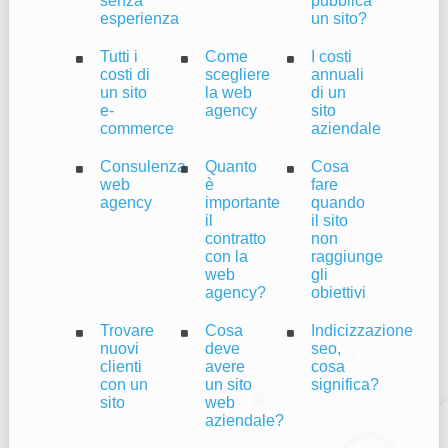
senza
pubblica
esperienza
un sito?
Tutti i
Come
I costi
costi di
scegliere
annuali
un sito
la web
di un
e-
agency
sito
commerce
aziendale
Consulenza
Quanto
Cosa
web
è
fare
agency
importante
quando
il
il sito
contratto
non
con la
raggiunge
web
gli
agency?
obiettivi
Trovare
Cosa
Indicizzazione
nuovi
deve
seo,
clienti
avere
cosa
con un
un sito
significa?
sito
web
aziendale?