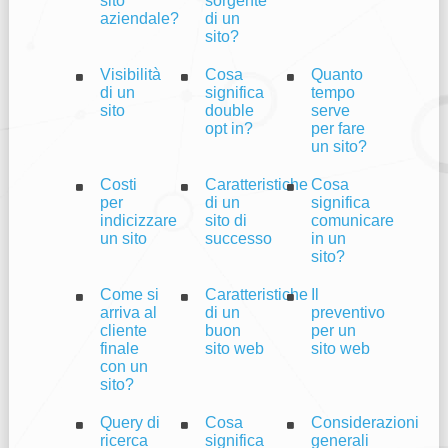
sito
sorgente
aziendale?
di un
sito?
Visibilità
Cosa
Quanto
di un
significa
tempo
sito
double
serve
opt in?
per fare
un sito?
Costi
Caratteristiche
Cosa
per
di un
significa
indicizzare
sito di
comunicare
un sito
successo
in un
sito?
Come si
Caratteristiche
Il
arriva al
di un
preventivo
cliente
buon
per un
finale
sito web
sito web
con un
sito?
Query di
Cosa
Considerazioni
ricerca
significa
generali