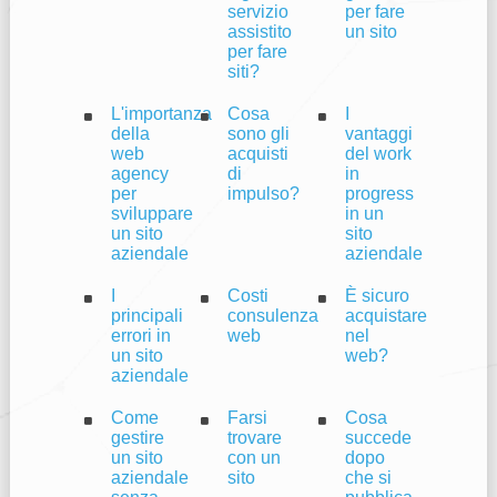
servizio
per fare
assistito
un sito
per fare
siti?
L'importanza
Cosa
I
della
sono gli
vantaggi
web
acquisti
del work
agency
di
in
per
impulso?
progress
sviluppare
in un
un sito
sito
aziendale
aziendale
I
Costi
È sicuro
principali
consulenza
acquistare
errori in
web
nel
un sito
web?
aziendale
Come
Farsi
Cosa
gestire
trovare
succede
un sito
con un
dopo
aziendale
sito
che si