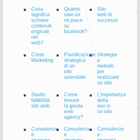
Cosa
Quanto
Sito
significa
vale un
web di
scrivere
mi piace
successo
contenuti
su
originali
facebook?
nel
web?
Cross
Pianificazione
Strategie
Marketing
strategica
e
di un
metodo
sito
per
aziendale
realizzare
un sito
Studio
Come
L'importanza
fattibilità
trovare
della
sito web
la giusta
seo in
web
un sito
agency?
Consulenze
Consulenze
Consulenze
e
e
e