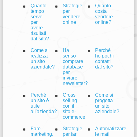
Quanto
Strategie
Quanto
tempo
per
costa
serve
vendere
vendere
per
online
online?
avere
risultati
dal sito?
Come si
Ha
Perché
realizza
senso
ho pochi
un sito
comprare
contatti
aziendale?
database
dal sito?
per
inviare
newsletter?
Perché
Cross
Come si
un sito è
selling
progetta
utile
con il
un sito
all'azienda?
sito e-
aziendale?
commerce
Fare
Strategie
Automatizzare
marketing,
per far
le mail