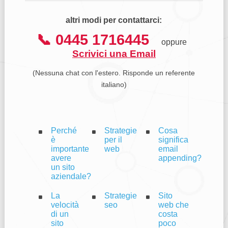
altri modi per contattarci:
📞 0445 1716445
oppure
Scrivici una Email
(Nessuna chat con l'estero. Risponde un referente
italiano)
Perché
Strategie
Cosa
è
per il
significa
importante
web
email
avere
appending?
un sito
aziendale?
La
Strategie
Sito
velocità
seo
web che
di un
costa
sito
poco