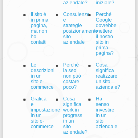
aziendale?
iniziale?
Il sito è
Consulenze
Perché
in prima
e
Google
pagina,
strategie
dovrebbe
ma non
posizionamento
mettere
ho
sito
il nostro
contatti
aziendale
sito in
prima
pagina?
Le
Perché
Cosa
descrizioni
la seo
significa
in un
non può
realizzare
sito e-
costare
un sito
commerce
poco?
aziendale?
Grafica
Cosa
Ha
e
significa
senso
impostazione
work in
investire
in un
progress
in un
sito e-
in un
sito
commerce
sito
aziendale
aziendale?