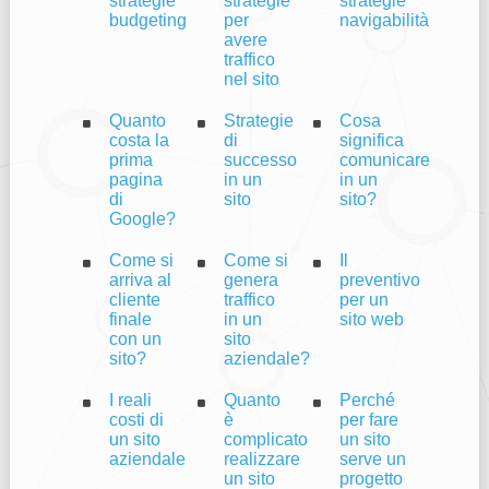
strategie
strategie
strategie
budgeting
per
navigabilità
avere
traffico
nel sito
Quanto
Strategie
Cosa
costa la
di
significa
prima
successo
comunicare
pagina
in un
in un
di
sito
sito?
Google?
Come si
Come si
Il
arriva al
genera
preventivo
cliente
traffico
per un
finale
in un
sito web
con un
sito
sito?
aziendale?
I reali
Quanto
Perché
costi di
è
per fare
un sito
complicato
un sito
aziendale
realizzare
serve un
un sito
progetto