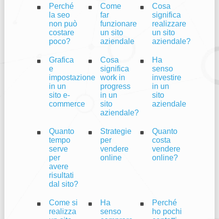
Perché
Come
Cosa
la seo
far
significa
non può
funzionare
realizzare
costare
un sito
un sito
poco?
aziendale
aziendale?
Grafica
Cosa
Ha
e
significa
senso
impostazione
work in
investire
in un
progress
in un
sito e-
in un
sito
commerce
sito
aziendale
aziendale?
Quanto
Strategie
Quanto
tempo
per
costa
serve
vendere
vendere
per
online
online?
avere
risultati
dal sito?
Come si
Ha
Perché
realizza
senso
ho pochi