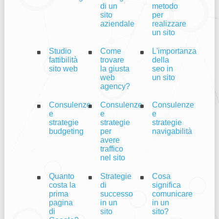
di un
metodo
sito
per
aziendale
realizzare
un sito
Studio
Come
L'importanza
fattibilità
trovare
della
sito web
la giusta
seo in
web
un sito
agency?
Consulenze
Consulenze
Consulenze
e
e
e
strategie
strategie
strategie
budgeting
per
navigabilità
avere
traffico
nel sito
Quanto
Strategie
Cosa
costa la
di
significa
prima
successo
comunicare
pagina
in un
in un
di
sito
sito?