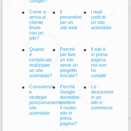
Google?
Come si
Il
I reali
arriva al
preventivo
costi di
cliente
per un
un sito
finale
sito web
aziendale
con un
sito?
Quanto
Perché
Il sito è
è
per fare
in prima
complicato
un sito
pagina,
realizzare
serve un
ma non
un sito
progetto
ho
aziendale?
iniziale?
contatti
Consulenze
Perché
Le
e
Google
descrizioni
strategie
dovrebbe
in un
posizionamento
mettere
sito e-
sito
il nostro
commerce
aziendale
sito in
prima
pagina?