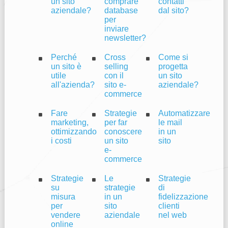
un sito
comprare
contatti
aziendale?
database
dal sito?
per
inviare
newsletter?
Perché
Cross
Come si
un sito è
selling
progetta
utile
con il
un sito
all'azienda?
sito e-
aziendale?
commerce
Fare
Strategie
Automatizzare
marketing,
per far
le mail
ottimizzando
conoscere
in un
i costi
un sito
sito
e-
commerce
Strategie
Le
Strategie
su
strategie
di
misura
in un
fidelizzazione
per
sito
clienti
vendere
aziendale
nel web
online