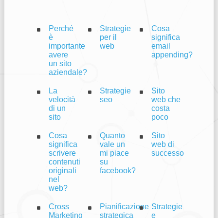
Perché
Strategie
Cosa
è
per il
significa
importante
web
email
avere
appending?
un sito
aziendale?
La
Strategie
Sito
velocità
seo
web che
di un
costa
sito
poco
Cosa
Quanto
Sito
significa
vale un
web di
scrivere
mi piace
successo
contenuti
su
originali
facebook?
nel
web?
Cross
Pianificazione
Strategie
Marketing
strategica
e