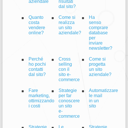
aziendale
risultati
dal sito?
Quanto
Come si
Ha
costa
realizza
senso
vendere
un sito
comprare
online?
aziendale?
database
per
inviare
newsletter?
Perché
Cross
Come si
ho pochi
selling
progetta
contatti
con il
un sito
dal sito?
sito e-
aziendale?
commerce
Fare
Strategie
Automatizzare
marketing,
per far
le mail
ottimizzando
conoscere
in un
i costi
un sito
sito
e-
commerce
Strategie
Le
Strategie