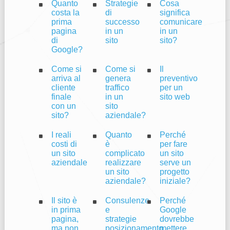
Quanto
Strategie
Cosa
costa la
di
significa
prima
successo
comunicare
pagina
in un
in un
di
sito
sito?
Google?
Come si
Come si
Il
arriva al
genera
preventivo
cliente
traffico
per un
finale
in un
sito web
con un
sito
sito?
aziendale?
I reali
Quanto
Perché
costi di
è
per fare
un sito
complicato
un sito
aziendale
realizzare
serve un
un sito
progetto
aziendale?
iniziale?
Il sito è
Consulenze
Perché
in prima
e
Google
pagina,
strategie
dovrebbe
ma non
posizionamento
mettere