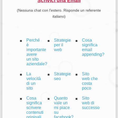
Scrivici una Email
(Nessuna chat con l'estero. Risponde un referente
italiano)
Perché
Strategie
Cosa
è
per il
significa
importante
web
email
avere
appending?
un sito
aziendale?
La
Strategie
Sito
velocità
seo
web che
di un
costa
sito
poco
Cosa
Quanto
Sito
significa
vale un
web di
scrivere
mi piace
successo
contenuti
su
originali
facebook?