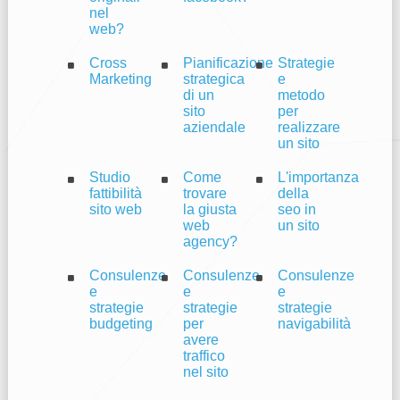
nel
web?
Cross
Pianificazione
Strategie
Marketing
strategica
e
di un
metodo
sito
per
aziendale
realizzare
un sito
Studio
Come
L'importanza
fattibilità
trovare
della
sito web
la giusta
seo in
web
un sito
agency?
Consulenze
Consulenze
Consulenze
e
e
e
strategie
strategie
strategie
budgeting
per
navigabilità
avere
traffico
nel sito