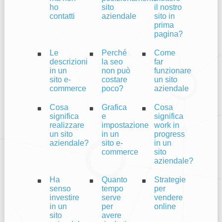
ho
sito
il nostro
contatti
aziendale
sito in
prima
pagina?
Le
Perché
Come
descrizioni
la seo
far
in un
non può
funzionare
sito e-
costare
un sito
commerce
poco?
aziendale
Cosa
Grafica
Cosa
significa
e
significa
realizzare
impostazione
work in
un sito
in un
progress
aziendale?
sito e-
in un
commerce
sito
aziendale?
Ha
Quanto
Strategie
senso
tempo
per
investire
serve
vendere
in un
per
online
sito
avere