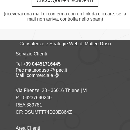
CLICCA QUI PER ISCRIVERTI
(riceverai una mail di conferma con un link da cliccare, se la
mail non arriva, controlla nello spam)
Consulenze e Strategie Web di Matteo Duso
Servizio Clienti
Tel
+39 04451716445
Pec matteoduso @ pec.it
Mail: commerciale @
Via Firenze, 28 - 36016 Thiene | VI
P.I. 04237640240
REA 389781
CF: DSUMTT74D20E864Z
Area Clienti