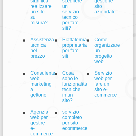
significa
scegliere
gestione
realizzare
un
sito
un sito
servizio
aziendale
su
tecnico
misura?
per fare
siti?
Assistenza
Piattaforma
Come
tecnica
proprietaria
organizzare
nel
per fare
un
prezzo
siti
progetto
web
Consulente
Cosa
Servizio
web
sono le
web per
marketing
funzionalità
fare un
a
tecniche
sito e-
gettone
in un
commerce
sito?
Agenzia
servizio
web per
completo
gestire
per sito
e-
ecommerce
commerce