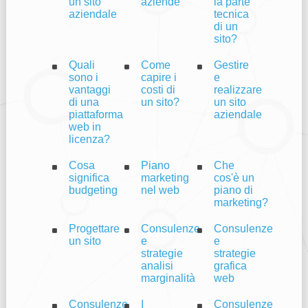
un sito
aziende
la parte
aziendale
tecnica
di un
sito?
Quali
Come
Gestire
sono i
capire i
e
vantaggi
costi di
realizzare
di una
un sito?
un sito
piattaforma
aziendale
web in
licenza?
Cosa
Piano
Che
significa
marketing
cos'è un
budgeting
nel web
piano di
marketing?
Progettare
Consulenze
Consulenze
un sito
e
e
strategie
strategie
analisi
grafica
marginalità
web
Consulenze
I
Consulenze