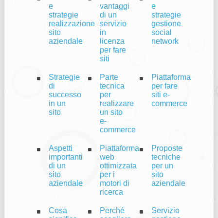
e
vantaggi
e
strategie
di un
strategie
realizzazione
servizio
gestione
sito
in
social
aziendale
licenza
network
per fare
siti
Strategie
Parte
Piattaforma
di
tecnica
per fare
successo
per
siti e-
in un
realizzare
commerce
sito
un sito
e-
commerce
Aspetti
Piattaforma
Proposte
importanti
web
tecniche
di un
ottimizzata
per un
sito
per i
sito
aziendale
motori di
aziendale
ricerca
Cosa
Perché
Servizio