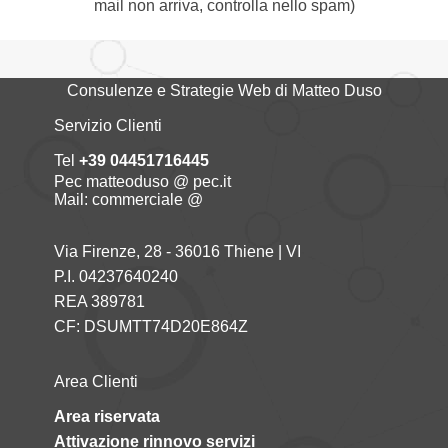
mail non arriva, controlla nello spam)
Consulenze e Strategie Web di Matteo Duso
Servizio Clienti
Tel
+39 04451716445
Pec matteoduso @ pec.it
Mail: commerciale @
Via Firenze, 28 - 36016 Thiene | VI
P.I. 04237640240
REA 389781
CF: DSUMTT74D20E864Z
Area Clienti
Area riservata
Attivazione rinnovo servizi