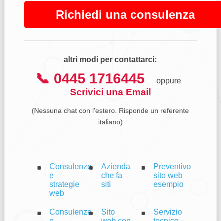
Richiedi una consulenza
altri modi per contattarci:
📞 0445 1716445
oppure
Scrivici una Email
(Nessuna chat con l'estero. Risponde un referente
italiano)
Consulenze
Azienda
Preventivo
e
che fa
sito web
strategie
siti
esempio
web
Consulenze
Sito
Servizio
e
web con
tecnico