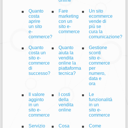
online
Quanto
Fare
Un sito
costa
marketing
ecommerce
aprire
con un
vende di
un sito
sito e-
più se
e-
commerce
cura la
commerce?
comunicazione?
Quanto
Quanto
Gestione
costa un
aiuta la
sconti
sito e-
vendita
sito e-
commerce
online la
commerce
di
piattaforma
per
successo?
tecnica?
numero,
data e
ora
Il valore
I costi
Le
agginto
della
funzionalità
in un
vendita
in un
sito e-
online
sito e-
commerce
commerce
Servizio
Cosa
Come