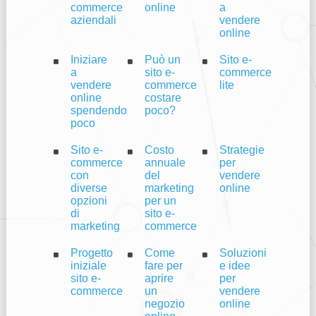
commerce
online
a
aziendali
vendere
online
Iniziare
Può un
Sito e-
a
sito e-
commerce
vendere
commerce
lite
online
costare
spendendo
poco?
poco
Sito e-
Costo
Strategie
commerce
annuale
per
con
del
vendere
diverse
marketing
online
opzioni
per un
di
sito e-
marketing
commerce
Progetto
Come
Soluzioni
iniziale
fare per
e idee
sito e-
aprire
per
commerce
un
vendere
negozio
online