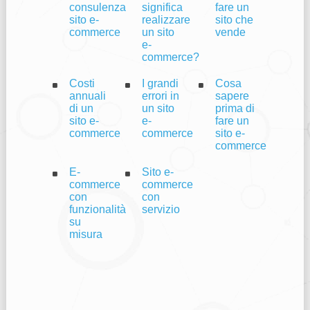
consulenza
significa
fare un
sito e-
realizzare
sito che
commerce
un sito
vende
e-
commerce?
Costi
I grandi
Cosa
annuali
errori in
sapere
di un
un sito
prima di
sito e-
e-
fare un
commerce
commerce
sito e-
commerce
E-
Sito e-
commerce
commerce
con
con
funzionalità
servizio
su
misura