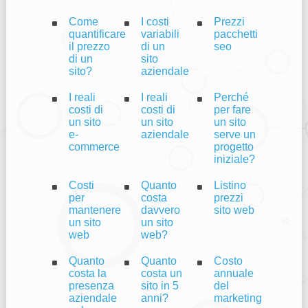
Come
I costi
Prezzi
quantificare
variabili
pacchetti
il prezzo
di un
seo
di un
sito
sito?
aziendale
I reali
I reali
Perché
costi di
costi di
per fare
un sito
un sito
un sito
e-
aziendale
serve un
commerce
progetto
iniziale?
Costi
Quanto
Listino
per
costa
prezzi
mantenere
davvero
sito web
un sito
un sito
web
web?
Quanto
Quanto
Costo
costa la
costa un
annuale
presenza
sito in 5
del
aziendale
anni?
marketing