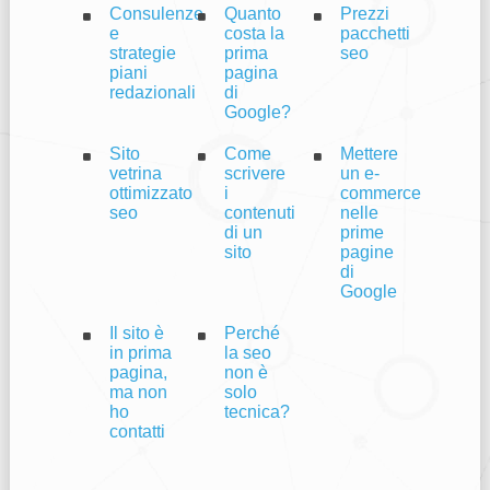
Consulenze
Quanto
Prezzi
e
costa la
pacchetti
strategie
prima
seo
piani
pagina
redazionali
di
Google?
Sito
Come
Mettere
vetrina
scrivere
un e-
ottimizzato
i
commerce
seo
contenuti
nelle
di un
prime
sito
pagine
di
Google
Il sito è
Perché
in prima
la seo
pagina,
non è
ma non
solo
ho
tecnica?
contatti