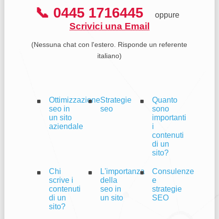
📞 0445 1716445
oppure
Scrivici una Email
(Nessuna chat con l'estero. Risponde un referente
italiano)
Ottimizzazione
Strategie
Quanto
seo in
seo
sono
un sito
importanti
aziendale
i
contenuti
di un
sito?
Chi
L'importanza
Consulenze
scrive i
della
e
contenuti
seo in
strategie
di un
un sito
SEO
sito?