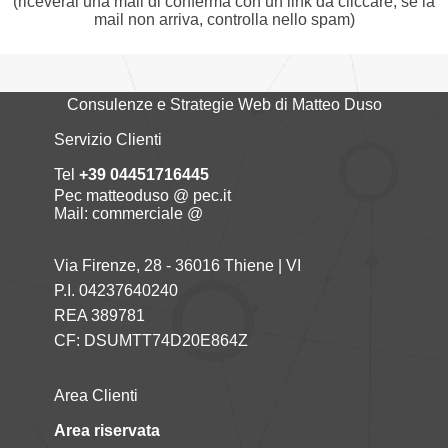
(riceverai una mail di conferma con un link da cliccare, se la
mail non arriva, controlla nello spam)
Consulenze e Strategie Web di Matteo Duso
Servizio Clienti
Tel
+39 04451716445
Pec matteoduso @ pec.it
Mail: commerciale @
Via Firenze, 28 - 36016 Thiene | VI
P.I. 04237640240
REA 389781
CF: DSUMTT74D20E864Z
Area Clienti
Area riservata