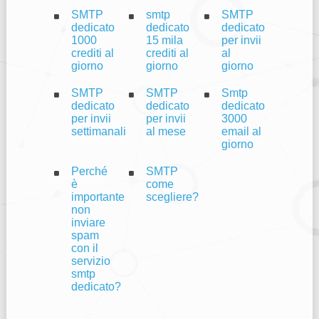
SMTP
smtp
SMTP
dedicato
dedicato
dedicato
1000
15 mila
per invii
crediti al
crediti al
al
giorno
giorno
giorno
SMTP
SMTP
Smtp
dedicato
dedicato
dedicato
per invii
per invii
3000
settimanali
al mese
email al
giorno
Perché
SMTP
è
come
importante
scegliere?
non
inviare
spam
con il
servizio
smtp
dedicato?