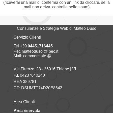
(riceverai una mail di conferma con un link da cliccare, se la
mail non arriva, controlla nello spam)
Consulenze e Strategie Web di Matteo Duso
Servizio Clienti
Tel
+39 04451716445
Pec matteoduso @ pec.it
Mail: commerciale @
Via Firenze, 28 - 36016 Thiene | VI
P.I. 04237640240
REA 389781
CF: DSUMTT74D20E864Z
Area Clienti
Area riservata