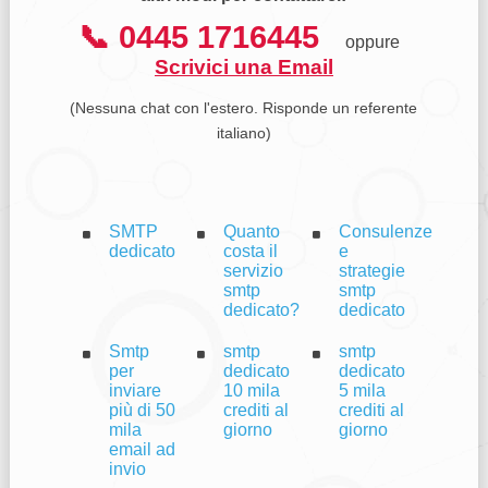
📞 0445 1716445
oppure
Scrivici una Email
(Nessuna chat con l'estero. Risponde un referente
italiano)
SMTP
Quanto
Consulenze
dedicato
costa il
e
servizio
strategie
smtp
smtp
dedicato?
dedicato
Smtp
smtp
smtp
per
dedicato
dedicato
inviare
10 mila
5 mila
più di 50
crediti al
crediti al
mila
giorno
giorno
email ad
invio