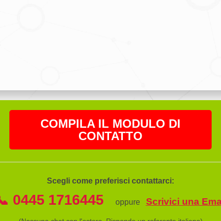
COMPILA IL MODULO DI
CONTATTO
Scegli come preferisci contattarci:
📞 0445 1716445
Scrivici una Ema
oppure
(Nessuna chat con l'estero. Risponde un referente italiano)