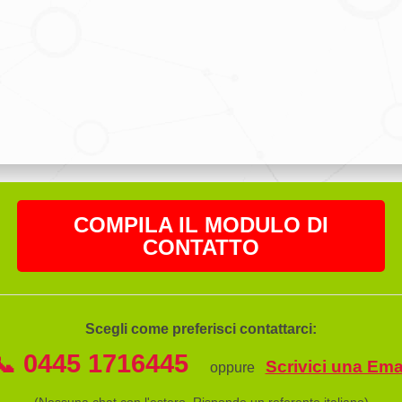
COMPILA IL MODULO DI
CONTATTO
Scegli come preferisci contattarci:
📞 0445 1716445
Scrivici una Ema
oppure
(Nessuna chat con l'estero. Risponde un referente italiano)